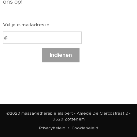
ons op!
Vul je e-mailadres in
Indienen
©2020 massagetherapie els bert - Amedé De Clercqstraat 2 -
9620 Zottegem
Privacybeleid
Cookiebeleid