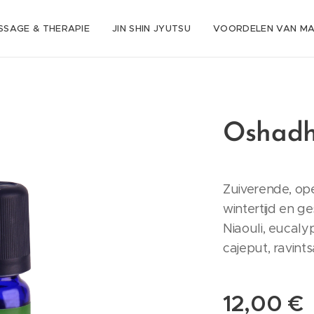
SSAGE & THERAPIE
JIN SHIN JYUTSU
VOORDELEN VAN M
Oshadh
Zuiverende, op
wintertijd en g
Niaouli, eucalyp
cajeput, ravint
12,00
€